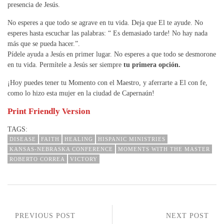
presencia de Jesús.
No esperes a que todo se agrave en tu vida. Deja que El te ayude. No
esperes hasta escuchar las palabras: “ Es demasiado tarde! No hay nada
más que se pueda hacer.”.
Pídele ayuda a Jesús en primer lugar. No esperes a que todo se desmorone
en tu vida. Permítele a Jesús ser siempre
tu primera opción.
¡Hoy puedes tener tu Momento con el Maestro, y aferrarte a El con fe,
como lo hizo esta mujer en la ciudad de Capernaún!
Print Friendly Version
TAGS:
DISEASE
FAITH
HEALING
HISPANIC MINISTRIES
KANSAS-NEBRASKA CONFERENCE
MOMENTS WITH THE MASTER
ROBERTO CORREA
VICTORY
PREVIOUS POST
NEXT POST