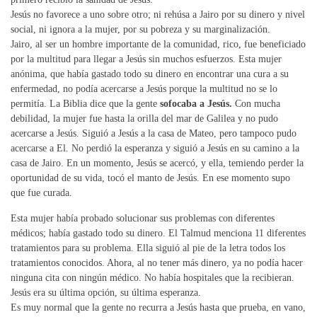
Jesús no favorece a uno sobre otro; ni rehúsa a Jairo por su dinero y nivel
social, ni ignora a la mujer, por su pobreza y su marginalización.
Jairo, al ser un hombre importante de la comunidad, rico, fue beneficiado
por la multitud para llegar a Jesús sin muchos esfuerzos. Esta mujer
anónima, que había gastado todo su dinero en encontrar una cura a su
enfermedad, no podía acercarse a Jesús porque la multitud no se lo
permitía. La Biblia dice que la gente
sofocaba a Jesús.
Con mucha
debilidad, la mujer fue hasta la orilla del mar de Galilea y no pudo
acercarse a Jesús. Siguió a Jesús a la casa de Mateo, pero tampoco pudo
acercarse a El. No perdió la esperanza y siguió a Jesús en su camino a la
casa de Jairo. En un momento, Jesús se acercó, y ella, temiendo perder la
oportunidad de su vida, tocó el manto de Jesús. En ese momento supo
que fue curada.
Esta mujer había probado solucionar sus problemas con diferentes
médicos; había gastado todo su dinero. El Talmud menciona 11 diferentes
tratamientos para su problema. Ella siguió al pie de la letra todos los
tratamientos conocidos. Ahora, al no tener más dinero, ya no podía hacer
ninguna cita con ningún médico. No había hospitales que la recibieran.
Jesús era su última opción, su última esperanza.
Es muy normal que la gente no recurra a Jesús hasta que prueba, en vano,