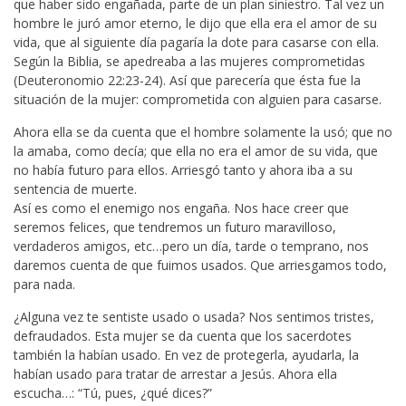
que haber sido engañada, parte de un plan siniestro. Tal vez un
hombre le juró amor eterno, le dijo que ella era el amor de su
vida, que al siguiente día pagaría la dote para casarse con ella.
Según la Biblia, se apedreaba a las mujeres comprometidas
(Deuteronomio 22:23-24). Así que parecería que ésta fue la
situación de la mujer: comprometida con alguien para casarse.
Ahora ella se da cuenta que el hombre solamente la usó; que no
la amaba, como decía; que ella no era el amor de su vida, que
no había futuro para ellos. Arriesgó tanto y ahora iba a su
sentencia de muerte.
Así es como el enemigo nos engaña. Nos hace creer que
seremos felices, que tendremos un futuro maravilloso,
verdaderos amigos, etc…pero un día, tarde o temprano, nos
daremos cuenta de que fuimos usados. Que arriesgamos todo,
para nada.
¿Alguna vez te sentiste usado o usada? Nos sentimos tristes,
defraudados. Esta mujer se da cuenta que los sacerdotes
también la habían usado. En vez de protegerla, ayudarla, la
habían usado para tratar de arrestar a Jesús. Ahora ella
escucha…: “Tú, pues, ¿qué dices?”