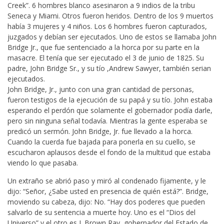
Creek”. 6 hombres blanco asesinaron a 9 indios de la tribu
Seneca y Miami. Otros fueron heridos. Dentro de los 9 muertos
había 3 mujeres y 4 niños. Los 6 hombres fueron capturados,
juzgados y debían ser ejecutados. Uno de estos se llamaba John
Bridge Jr., que fue sentenciado a la horca por su parte en la
masacre. El tenía que ser ejecutado el 3 de junio de 1825. Su
padre, John Bridge Sr., y su tío ,Andrew Sawyer, también serian
ejecutados.
John Bridge, Jr., junto con una gran cantidad de personas,
fueron testigos de la ejecución de su papá y su tío. John estaba
esperando el perdón que solamente el gobernador podía darle,
pero sin ninguna señal todavía. Mientras la gente esperaba se
predicó un sermón. John Bridge, Jr. fue llevado a la horca.
Cuando la cuerda fue bajada para ponerla en su cuello, se
escucharon aplausos desde el fondo de la multitud que estaba
viendo lo que pasaba.
Un extraño se abrió paso y miró al condenado fijamente, y le
dijo: “Señor, ¿Sabe usted en presencia de quién está?”. Bridge,
moviendo su cabeza, dijo: No. “Hay dos poderes que pueden
salvarlo de su sentencia a muerte hoy. Uno es el “Dios del
Universo” y el otro es J. Brown Ray, gobernador del Estado de