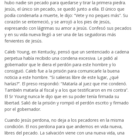
hubo nadie sin pecado para quedarse y tirar la primera piedra.
Jesús, el único sin pecado, se quedó junto a ella. El único que
podía condenarla a muerte, le dijo: “Vete y no peques más”. Su
corazón se enterneció, y se arrojó a los pies de Jesús,
expresando con lágrimas su amor a Jesús. Confesó sus pecados
y en su vida nueva llegó a ser una de las seguidoras más
fervientes de Jesús.
Caleb Young, en Kentucky, pensó que un sentenciado a cadena
perpetua había recibido una condena excesiva. Le pidió al
gobernador que le diera el perdón para este hombre y lo
consiguió. Caleb fue a la prisión para comunicarle la buena
noticia a este hombre. “Si salieras libre de este lugar, ¿qué
harías?”. El preso respondió: “Mataría al juez que me condenó.
También mataría al fiscal y a los que testificaron en mi contra”.
El Sr Young nunca le dijo que en su poder tenía firmada su
libertad. Salió de la prisión y rompió el perdón escrito y firmado
por el gobernador.
Cuando Jesús perdona, no deja a los pecadores en la misma
condición. El nos perdona para que andemos en vida nueva,
libres del pecado. La salvación viene con una nueva vida, una