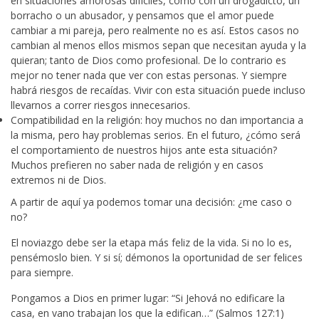
en situaciones amorosas difíciles, como con un drogadicto, un
borracho o un abusador, y pensamos que el amor puede
cambiar a mi pareja, pero realmente no es así. Estos casos no
cambian al menos ellos mismos sepan que necesitan ayuda y la
quieran; tanto de Dios como profesional. De lo contrario es
mejor no tener nada que ver con estas personas. Y siempre
habrá riesgos de recaídas. Vivir con esta situación puede incluso
llevarnos a correr riesgos innecesarios.
Compatibilidad en la religión: hoy muchos no dan importancia a
la misma, pero hay problemas serios. En el futuro, ¿cómo será
el comportamiento de nuestros hijos ante esta situación?
Muchos prefieren no saber nada de religión y en casos
extremos ni de Dios.
A partir de aquí ya podemos tomar una decisión: ¿me caso o
no?
El noviazgo debe ser la etapa más feliz de la vida. Si no lo es,
pensémoslo bien. Y si sí; démonos la oportunidad de ser felices
para siempre.
Pongamos a Dios en primer lugar: “Si Jehová no edificare la
casa, en vano trabajan los que la edifican…” (Salmos 127:1)