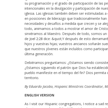
su programación y el grado de participación de las 
intencionales en la divulgación y participación de nu
iglesia. Las iglesias también deben ser estimuladas 
en posiciones de liderazgo que tradicionalmente han 
necesidades y desafíos a medida que crecen y se aleja
todo, animamos a todos a mostrar el amor de Cristo
sirviéramos al Maestro. Después de todo, somos un m
de
Joel 2:28
dice: &quot;Y después de esto derramaré 
hijos y vuestras hijas; vuestros ancianos soñarán sue
que nuestros jóvenes están incluídos como participan
última generación.
Debiéramos preguntarnos: ¿Estamos siendo consistent
¿Estamos siguiendo el patrón que Dios ha estableci
pueblo manifieste en el tiempo del fin? Dios permita 
territorio.
By Eduardo Jacobo, Hispanic Ministries Coordinator, 
ENGLISH VERSION
As I visit our Hispanic congregations, I notice a sad r