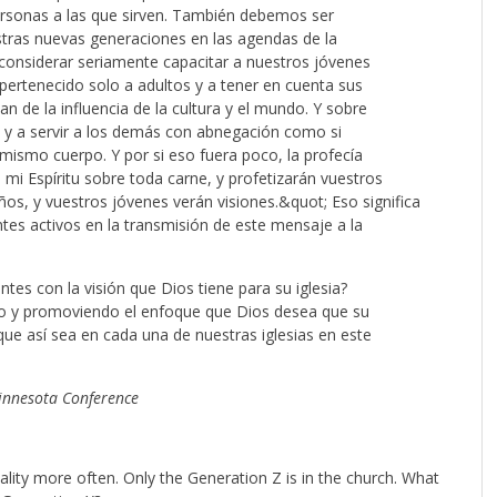
personas a las que sirven. También debemos ser
estras nuevas generaciones en las agendas de la
a considerar seriamente capacitar a nuestros jóvenes
pertenecido solo a adultos y a tener en cuenta sus
n de la influencia de la cultura y el mundo. Y sobre
 y a servir a los demás con abnegación como si
ismo cuerpo. Y por si eso fuera poco, la profecía
mi Espíritu sobre toda carne, y profetizarán vuestros
ños, y vuestros jóvenes verán visiones.&quot; Eso significa
tes activos en la transmisión de este mensaje a la
es con la visión que Dios tiene para su iglesia?
do y promoviendo el enfoque que Dios desea que su
que así sea en cada una de nuestras iglesias en este
Minnesota Conference
eality more often. Only the Generation Z is in the church. What