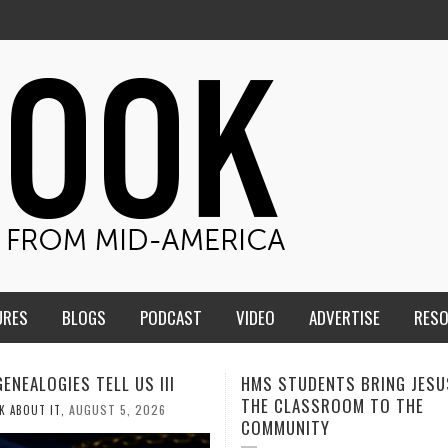
URES
BLOGS
PODCAST
VIDEO
ADVERTISE
RES
TUDENTS BRING JESUS FROM
MEN OF THE IOWA-MISSOUR
LASSROOM TO THE
CONFERENCE TAKE UP THE S
NITY
AUGUST 3, 2026
CALEB DURANT
,