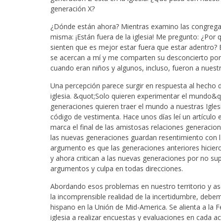
generación X?
¿Dónde están ahora? Mientras examino las congregaci
misma: ¡Están fuera de la iglesia! Me pregunto: ¿Por
sienten que es mejor estar fuera que estar adentro?
se acercan a mí y me comparten su desconcierto por el
cuando eran niños y algunos, incluso, fueron a nuest
Una percepción parece surgir en respuesta al hecho 
iglesia. &quot;Solo quieren experimentar el mundo&q
generaciones quieren traer el mundo a nuestras Iglesi
código de vestimenta. Hace unos días leí un artículo 
marca el final de las amistosas relaciones generacion
las nuevas generaciones guardan resentimiento con la
argumento es que las generaciones anteriores hiciero
y ahora critican a las nuevas generaciones por no su
argumentos y culpa en todas direcciones.
Abordando esos problemas en nuestro territorio y a
la incomprensible realidad de la incertidumbre, debe
hispano en la Unión de Mid-America. Se alienta a la F
iglesia a realizar encuestas y evaluaciones en cada ac