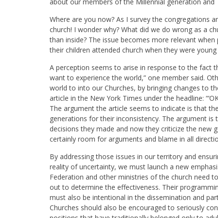
about our members of the Millennial generation and
Where are you now? As I survey the congregations an
church! I wonder why? What did we do wrong as a churc
than inside? The issue becomes more relevant when 
their children attended church when they were youn
A perception seems to arise in response to the fact t
want to experience the world,” one member said. Oth
world to into our Churches, by bringing changes to th
article in the New York Times under the headline: “‘
The argument the article seems to indicate is that t
generations for their inconsistency. The argument is 
decisions they made and now they criticize the new g
certainly room for arguments and blame in all directi
By addressing those issues in our territory and ensuri
reality of uncertainty, we must launch a new emphasi
Federation and other ministries of the church need to
out to determine the effectiveness. Their programmin
must also be intentional in the dissemination and par
Churches should also be encouraged to seriously consi
positions that have traditionally belonged only to adu