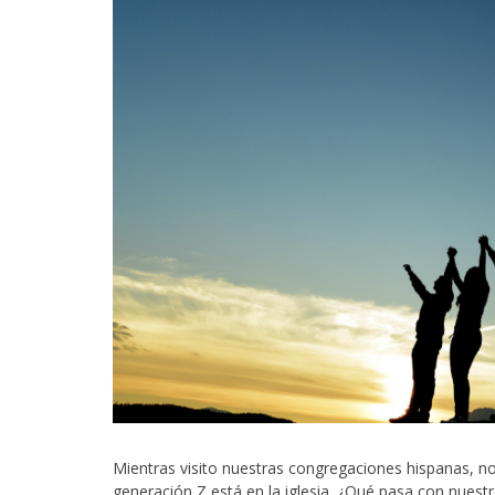
Mientras visito nuestras congregaciones hispanas, not
generación Z está en la iglesia. ¿Qué pasa con nuestr