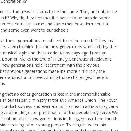
 Generation X?
d ask, the answer seems to be the same: They are out of the
h? Why do they feel that it is better to be outside rather
parents come up to me and share their bewilderment that
g and some even went to our schools.
hat these generations are absent from the church. “They just
ers seem to think that the new generations want to bring the
e musical style and dress code. A few days ago I read an
OK Boomer’ Marks the End of Friendly Generational Relations”
he new generations hold resentment with the previous
that previous generations made life more difficult by the
enerations for not overcoming those challenges. There is
ons.
ng that no other generation is lost in the incomprehensible
s in our Hispanic ministry in the Mid-America Union. The Youth
 conduct surveys and evaluations from each activity they carry
g and the degree of participation of the people they serve. We
ticipation of our new generations in the agendas of the church.
der training of our young people. Training in leadership
lts and to take into account their needs and challenges as they