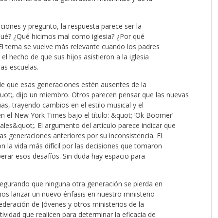
ones y pregunto, la respuesta parece ser la
 qué? ¿Qué hicimos mal como iglesia? ¿Por qué
 El tema se vuelve más relevante cuando los padres
 hecho de que sus hijos asistieron a la iglesia
ras escuelas.
de que esas generaciones estén ausentes de la
uot;, dijo un miembro. Otros parecen pensar que las nuevas
as, trayendo cambios en el estilo musical y el
en el New York Times bajo el título: &quot; ‘Ok Boomer’
ales&quot;. El argumento del artículo parece indicar que
s generaciones anteriores por su inconsistencia. El
n la vida más difícil por las decisiones que tomaron
perar esos desafíos. Sin duda hay espacio para
segurando que ninguna otra generación se pierda en
mos lanzar un nuevo énfasis en nuestro ministerio
ederación de Jóvenes y otros ministerios de la
tividad que realicen para determinar la eficacia de