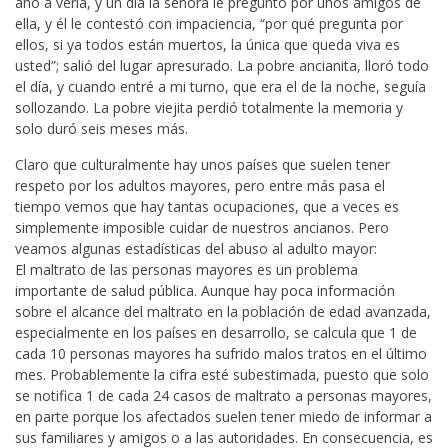
año a verla, y un día la señora le preguntó por unos amigos de
ella, y él le contestó con impaciencia, “por qué pregunta por
ellos, si ya todos están muertos, la única que queda viva es
usted”; salió del lugar apresurado. La pobre ancianita, lloró todo
el día, y cuando entré a mi turno, que era el de la noche, seguía
sollozando. La pobre viejita perdió totalmente la memoria y
solo duró seis meses más.
Claro que culturalmente hay unos países que suelen tener
respeto por los adultos mayores, pero entre más pasa el
tiempo vemos que hay tantas ocupaciones, que a veces es
simplemente imposible cuidar de nuestros ancianos. Pero
veamos algunas estadísticas del abuso al adulto mayor:
El maltrato de las personas mayores es un problema
importante de salud pública. Aunque hay poca información
sobre el alcance del maltrato en la población de edad avanzada,
especialmente en los países en desarrollo, se calcula que 1 de
cada 10 personas mayores ha sufrido malos tratos en el último
mes. Probablemente la cifra esté subestimada, puesto que solo
se notifica 1 de cada 24 casos de maltrato a personas mayores,
en parte porque los afectados suelen tener miedo de informar a
sus familiares y amigos o a las autoridades. En consecuencia, es