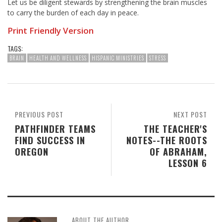
Let us be diligent stewards by strengthening the brain muscles
to carry the burden of each day in peace.
Print Friendly Version
TAGS:
BRAIN
HEALTH AND WELLNESS
HISPANIC MINISTRIES
STRESS
PREVIOUS POST
NEXT POST
PATHFINDER TEAMS
THE TEACHER'S
FIND SUCCESS IN
NOTES--THE ROOTS
OREGON
OF ABRAHAM,
LESSON 6
ABOUT THE AUTHOR