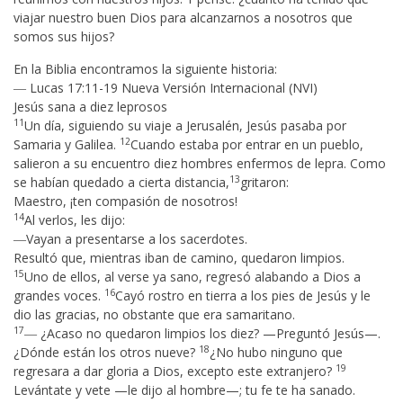
viajar nuestro buen Dios para alcanzarnos a nosotros que
somos sus hijos?
En la Biblia encontramos la siguiente historia:
― Lucas 17:11-19 Nueva Versión Internacional (NVI)
Jesús sana a diez leprosos
11
Un día, siguiendo su viaje a Jerusalén, Jesús pasaba por
12
Samaria y Galilea.
Cuando estaba por entrar en un pueblo,
salieron a su encuentro diez hombres enfermos de lepra. Como
13
se habían quedado a cierta distancia,
gritaron:
Maestro, ¡ten compasión de nosotros!
14
Al verlos, les dijo:
―Vayan a presentarse a los sacerdotes.
Resultó que, mientras iban de camino, quedaron limpios.
15
Uno de ellos, al verse ya sano, regresó alabando a Dios a
16
grandes voces.
Cayó rostro en tierra a los pies de Jesús y le
dio las gracias, no obstante que era samaritano.
17
― ¿Acaso no quedaron limpios los diez? —Preguntó Jesús—.
18
¿Dónde están los otros nueve?
¿No hubo ninguno que
19
regresara a dar gloria a Dios, excepto este extranjero?
Levántate y vete —le dijo al hombre—; tu fe te ha sanado.