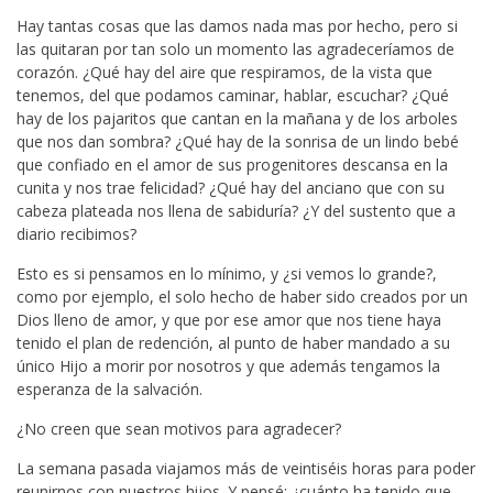
Hay tantas cosas que las damos nada mas por hecho, pero si
las quitaran por tan solo un momento las agradeceríamos de
corazón. ¿Qué hay del aire que respiramos, de la vista que
tenemos, del que podamos caminar, hablar, escuchar? ¿Qué
hay de los pajaritos que cantan en la mañana y de los arboles
que nos dan sombra? ¿Qué hay de la sonrisa de un lindo bebé
que confiado en el amor de sus progenitores descansa en la
cunita y nos trae felicidad? ¿Qué hay del anciano que con su
cabeza plateada nos llena de sabiduría? ¿Y del sustento que a
diario recibimos?
Esto es si pensamos en lo mínimo, y ¿si vemos lo grande?,
como por ejemplo, el solo hecho de haber sido creados por un
Dios lleno de amor, y que por ese amor que nos tiene haya
tenido el plan de redención, al punto de haber mandado a su
único Hijo a morir por nosotros y que además tengamos la
esperanza de la salvación.
¿No creen que sean motivos para agradecer?
La semana pasada viajamos más de veintiséis horas para poder
reunirnos con nuestros hijos. Y pensé: ¿cuánto ha tenido que