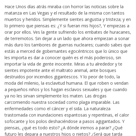
Hace Unos días atrás miraba con horror las noticias sobre la
matanza en Las Vegas y el resultado de la misma con tantos
muertos y heridos. Simplemente sientes angustia y tristeza; y en
lo primero que piensas es: ¿Y si fueran mis hijos?, Y empiezas a
orar por ellos. Ves la gente sufriendo los embates de huracanes,
de terremotos. Sin dejar a un lado que ahora empiezan a sonar
más duro los tambores de guerras nucleares; cuando sabes que
estás a merced de gobernantes egocéntricos que lo único que
les importa es dar a conocer quién es el más poderoso, sin
importar la vida de gente inocente. Miras a tu alrededor y te
sientes impotente ante el maltrato animal, ante bosques
destruidos por incendios gigantescos. Y lo peor de todo, la
moda del milenio, la esclavitud humana. El que roben o vendan
a pequeños niños y los hagan esclavos sexuales y que cuando
ya no les sirvan simplemente los maten. Las drogas
carcomiendo nuestra sociedad como plaga imparable. Las
enfermedades como el cáncer y el sida. La naturaleza
trastornada con inundaciones espantosas y repentinas, el calor
sofocante y los polos deshaciéndose a pasos agigantados. Y
piensas, ¿qué es todo esto? ¿A dónde iremos a parar? ¿Qué
futuro les depara a nuestros hijos o nietos? ¿Será que tarda