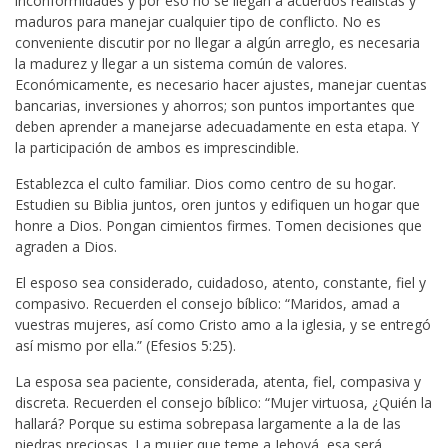
inconformidades y por eso no se llegan a acuerdos realistas y
maduros para manejar cualquier tipo de conflicto. No es
conveniente discutir por no llegar a algún arreglo, es necesaria
la madurez y llegar a un sistema común de valores.
Económicamente, es necesario hacer ajustes, manejar cuentas
bancarias, inversiones y ahorros; son puntos importantes que
deben aprender a manejarse adecuadamente en esta etapa. Y
la participación de ambos es imprescindible.
Establezca el culto familiar. Dios como centro de su hogar.
Estudien su Biblia juntos, oren juntos y edifiquen un hogar que
honre a Dios. Pongan cimientos firmes. Tomen decisiones que
agraden a Dios.
El esposo sea considerado, cuidadoso, atento, constante, fiel y
compasivo. Recuerden el consejo bíblico: “Maridos, amad a
vuestras mujeres, así como Cristo amo a la iglesia, y se entregó
así mismo por ella.” (Efesios 5:25).
La esposa sea paciente, considerada, atenta, fiel, compasiva y
discreta. Recuerden el consejo bíblico: “Mujer virtuosa, ¿Quién la
hallará? Porque su estima sobrepasa largamente a la de las
piedras preciosas. La mujer que teme a Jehová, esa será